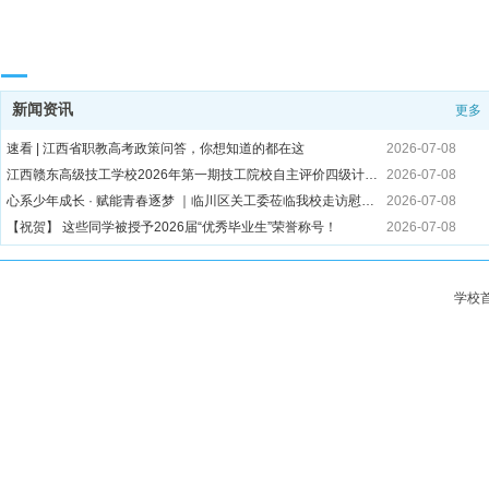
校园动态 / News
新闻资讯
更多
速看 | 江西省职教高考政策问答，你想知道的都在这
2026-07-08
江西赣东高级技工学校2026年第一期技工院校自主评价四级计算机维修工考试成绩公示
2026-07-08
心系少年成长 · 赋能青春逐梦 ｜临川区关工委莅临我校走访慰问贫困家庭学生
2026-07-08
【祝贺】 这些同学被授予2026届“优秀毕业生”荣誉称号！
2026-07-08
薪火续新程·实干耀青春｜我校2025-2026学年学生会年度表彰大会圆满落幕
2026-06-12
江西赣东高级技工学校|2026年暑假致家长的一封信
2026-06-12
学校
匠心筑梦，职赢未来｜江西赣东高级技工学校优秀毕业生高质量就业风采展(第一期)
2026-06-12
江西赣东高级技工学校隆重举行2026届毕业典礼暨优秀毕业生表彰大会
2026-06-12
一技在手，一生无忧 |江西赣东高级技工学校第五届"工匠杯"技能大赛圆满落幕
2026-06-12
超级暖心有爱，五百师生共赴毕业宴 I 江西赣东高级技工学校教师自费为26届全体毕业生设宴饯行！
2026-06-12
江西赣东高级技工学校2026届优秀毕业生评选办法
2026-06-01
关于江西赣东高级技工学校技能认定报名成功人员的公示
2026-06-01
超燃！江西赣东高级技工学校2026技能活动周火爆开幕，技能“秀”翻全场
2026-06-01