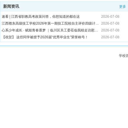
新闻资讯
更多
速看 | 江西省职教高考政策问答，你想知道的都在这
2026-07-08
江西赣东高级技工学校2026年第一期技工院校自主评价四级计算机维修工考试成绩公示
2026-07-08
心系少年成长 · 赋能青春逐梦 ｜临川区关工委莅临我校走访慰问贫困家庭学生
2026-07-08
【祝贺】 这些同学被授予2026届“优秀毕业生”荣誉称号！
2026-07-08
薪火续新程·实干耀青春｜我校2025-2026学年学生会年度表彰大会圆满落幕
2026-06-12
江西赣东高级技工学校|2026年暑假致家长的一封信
2026-06-12
学校
匠心筑梦，职赢未来｜江西赣东高级技工学校优秀毕业生高质量就业风采展(第一期)
2026-06-12
江西赣东高级技工学校隆重举行2026届毕业典礼暨优秀毕业生表彰大会
2026-06-12
一技在手，一生无忧 |江西赣东高级技工学校第五届"工匠杯"技能大赛圆满落幕
2026-06-12
超级暖心有爱，五百师生共赴毕业宴 I 江西赣东高级技工学校教师自费为26届全体毕业生设宴饯行！
2026-06-12
江西赣东高级技工学校2026届优秀毕业生评选办法
2026-06-01
关于江西赣东高级技工学校技能认定报名成功人员的公示
2026-06-01
超燃！江西赣东高级技工学校2026技能活动周火爆开幕，技能“秀”翻全场
2026-06-01
青春“职”引 “就”此启航∣江西赣东高级技工学校2026届毕业生双选会圆满举行！
2026-05-21
爱心助学暖人心 赋能技能筑未来｜江西赣东高级技工学校为29名贫困家庭学子全额减免三年学费近50万元
2026-05-20
江西赣东高级技工学校&抚州拓凌科技有限公司举行校企签约仪式
2026-05-12
江西赣东高级技工学校2026年春季学期国家助学金、免学费拟资助名单公示
2026-05-09