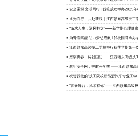
安全乘梯 文明同行 | 我校成功举办202
逐光而行，共赴新程｜江西赣东高级技工
"游戏人生，逆风翻盘"——新学期心理健
为青春赋能 助力梦想启航 I 我校圆满承
江西赣东高级技工学校举行秋季学期第一
磨砺青春，铸就国防——江西赣东高级技工
筑牢安全网，护航开学季 ——江西赣东高
祝贺我校的“技工院校新能源汽车专业工
"青春舞台，风采有你"——江西赣东高级
校园动态 / News