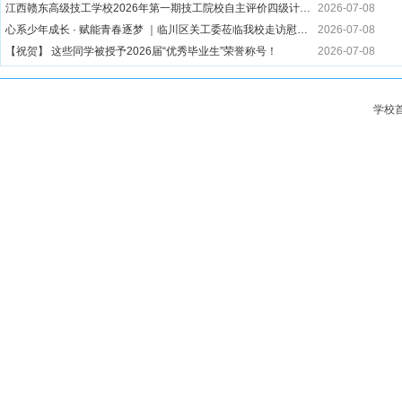
江西赣东高级技工学校2026年第一期技工院校自主评价四级计算机维修工考试成绩公示
2026-07-08
心系少年成长 · 赋能青春逐梦 ｜临川区关工委莅临我校走访慰问贫困家庭学生
2026-07-08
【祝贺】 这些同学被授予2026届“优秀毕业生”荣誉称号！
2026-07-08
薪火续新程·实干耀青春｜我校2025-2026学年学生会年度表彰大会圆满落幕
2026-06-12
江西赣东高级技工学校|2026年暑假致家长的一封信
2026-06-12
学校
匠心筑梦，职赢未来｜江西赣东高级技工学校优秀毕业生高质量就业风采展(第一期)
2026-06-12
江西赣东高级技工学校隆重举行2026届毕业典礼暨优秀毕业生表彰大会
2026-06-12
一技在手，一生无忧 |江西赣东高级技工学校第五届"工匠杯"技能大赛圆满落幕
2026-06-12
超级暖心有爱，五百师生共赴毕业宴 I 江西赣东高级技工学校教师自费为26届全体毕业生设宴饯行！
2026-06-12
江西赣东高级技工学校2026届优秀毕业生评选办法
2026-06-01
关于江西赣东高级技工学校技能认定报名成功人员的公示
2026-06-01
超燃！江西赣东高级技工学校2026技能活动周火爆开幕，技能“秀”翻全场
2026-06-01
青春“职”引 “就”此启航∣江西赣东高级技工学校2026届毕业生双选会圆满举行！
2026-05-21
爱心助学暖人心 赋能技能筑未来｜江西赣东高级技工学校为29名贫困家庭学子全额减免三年学费近50万元
2026-05-20
江西赣东高级技工学校&抚州拓凌科技有限公司举行校企签约仪式
2026-05-12
江西赣东高级技工学校2026年春季学期国家助学金、免学费拟资助名单公示
2026-05-09
凝心聚力 以生招生 |江西赣东高级技工学校召开学生干部招生宣传动员会
2026-05-09
江西赣东高级技工学校|“护航青春，与法同行”校园宣讲活动
2026-05-09
唱响五四精神 赓续红色血脉——江西赣东高级技工学校隆重举行纪念五四运动107周年红歌大合唱比赛
2026-05-07