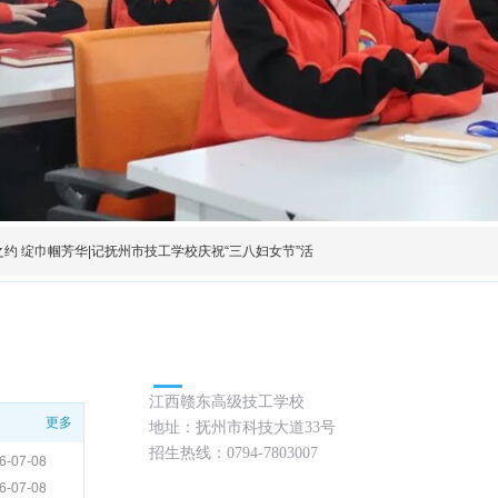
约 绽巾帼芳华|记抚州市技工学校庆祝“三八妇女节”活
联系方式 / Contact
江西赣东高级技工学校
更多
地址：
抚州市科技大道33号
招生热线：0794-7803007
6-07-08
6-07-08