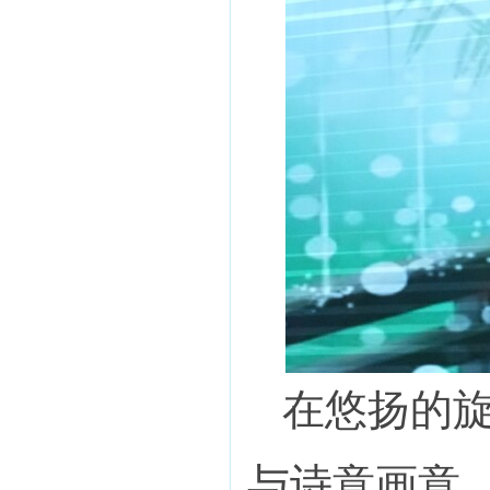
在悠扬的
与诗意画意