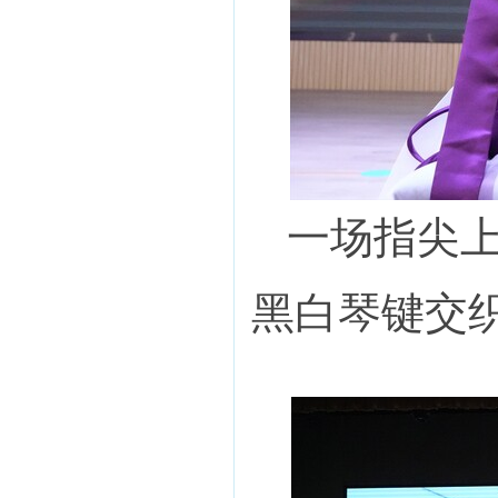
一场指尖
黑白琴键交