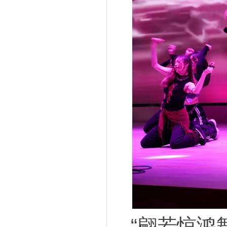
“翩若惊鸿