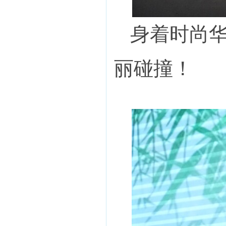
身着时尚
丽碰撞！